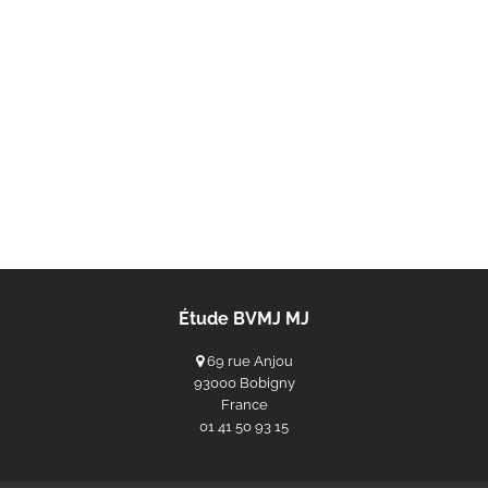
Étude BVMJ MJ
69 rue Anjou
93000 Bobigny
France
‭01 41 50 93 15‬