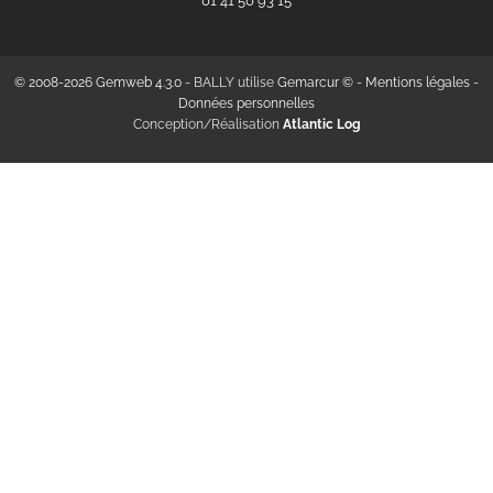
‭01 41 50 93 15‬
© 2008-2026 Gemweb 4.3.0
- BALLY utilise
Gemarcur ©
-
Mentions légales
-
Données personnelles
Conception/Réalisation
Atlantic Log