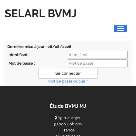
SELARL BVMJ
Toggle
navigati
Dernière mise à jour : 08/08/2026
Identifiant :
Mot de passe :
Mot de passe oublié ?
Étude BVMJ MJ
69 rue Anjou
93000 Bobigny
France