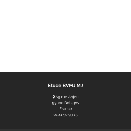
Étude BVMJ MJ
69 rue Anjou
93000 Bobigny
France
‭01 41 50 93 15‬