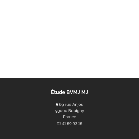
Étude BVMJ MJ
69 rue Anjou
93000 Bobigny
France
‭01 41 50 93 15‬