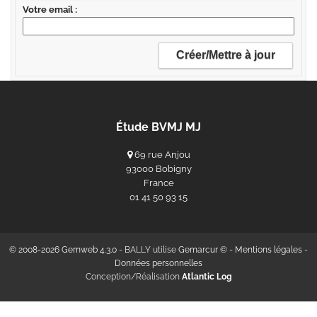
Votre email
Étude BVMJ MJ
69 rue Anjou
93000 Bobigny
France
‭01 41 50 93 15‬
© 2008-2026 Gemweb 4.3.0
- BALLY utilise
Gemarcur ©
-
Mentions légales
-
Données personnelles
Conception/Réalisation
Atlantic Log