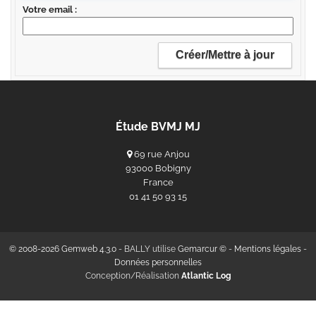
Votre email
Étude BVMJ MJ
69 rue Anjou
93000 Bobigny
France
‭01 41 50 93 15‬
© 2008-2026 Gemweb 4.3.0
- BALLY utilise
Gemarcur ©
-
Mentions légales
-
Données personnelles
Conception/Réalisation
Atlantic Log