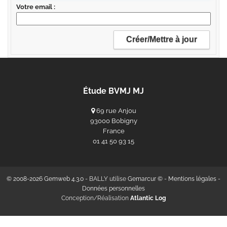
Votre email
Étude BVMJ MJ
69 rue Anjou
93000 Bobigny
France
‭01 41 50 93 15‬
© 2008-2026 Gemweb 4.3.0
- BALLY utilise
Gemarcur ©
-
Mentions légales
-
Données personnelles
Conception/Réalisation
Atlantic Log