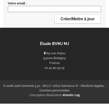
Votre email
Étude BVMJ MJ
69 rue Anjou
93000 Bobigny
France
‭01 41 50 93 15‬
© 2008-2026 Gemweb 4.3.0
- BALLY utilise
Gemarcur ©
-
Mentions légales
-
Données personnelles
Conception/Réalisation
Atlantic Log