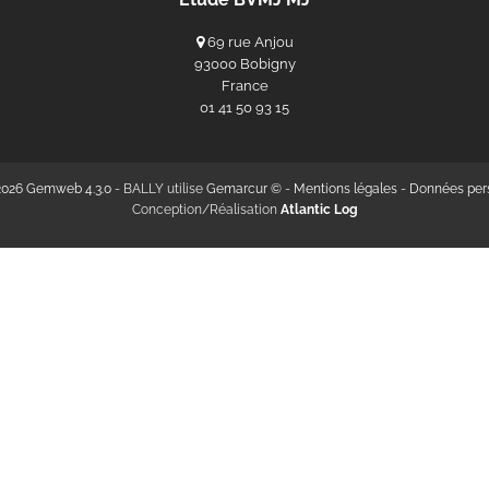
69 rue Anjou
93000 Bobigny
France
‭01 41 50 93 15‬
2026 Gemweb 4.3.0
- BALLY utilise
Gemarcur ©
-
Mentions légales
-
Données per
Conception/Réalisation
Atlantic Log