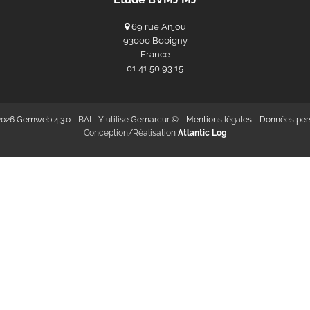
69 rue Anjou
93000 Bobigny
France
‭01 41 50 93 15‬
2026 Gemweb 4.3.0
- BALLY utilise
Gemarcur ©
-
Mentions légales
-
Données per
Conception/Réalisation
Atlantic Log