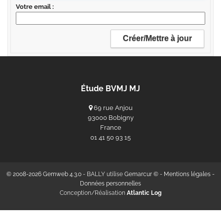
Votre email
Étude BVMJ MJ
69 rue Anjou
93000 Bobigny
France
‭01 41 50 93 15‬
© 2008-2026 Gemweb 4.3.0
- BALLY utilise
Gemarcur ©
-
Mentions légales
-
Données personnelles
Conception/Réalisation
Atlantic Log