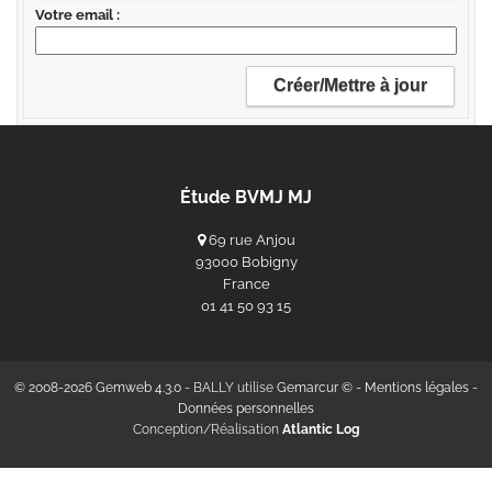
Votre email
Étude BVMJ MJ
69 rue Anjou
93000 Bobigny
France
‭01 41 50 93 15‬
© 2008-2026 Gemweb 4.3.0
- BALLY utilise
Gemarcur ©
-
Mentions légales
-
Données personnelles
Conception/Réalisation
Atlantic Log