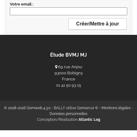
Votre email
Étude BVMJ MJ
69 rue Anjou
93000 Bobigny
France
‭01 41 50 93 15‬
© 2008-2026 Gemweb 4.3.0
- BALLY utilise
Gemarcur ©
-
Mentions légales
-
Données personnelles
Conception/Réalisation
Atlantic Log