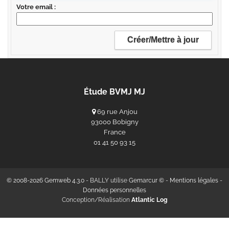
Votre email
Étude BVMJ MJ
69 rue Anjou
93000 Bobigny
France
‭01 41 50 93 15‬
© 2008-2026 Gemweb 4.3.0
- BALLY utilise
Gemarcur ©
-
Mentions légales
-
Données personnelles
Conception/Réalisation
Atlantic Log