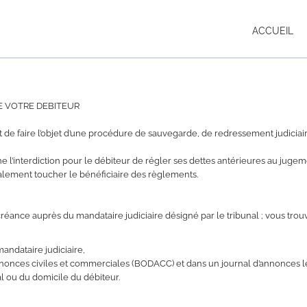
ACCUEIL
E VOTRE DEBITEUR
t de faire l’objet d’une procédure de sauvegarde, de redressement judiciai
ne l’interdiction pour le débiteur de régler ses dettes antérieures au juge
lement toucher le bénéficiaire des règlements.
e créance auprès du mandataire judiciaire désigné par le tribunal ; vous tro
mandataire judiciaire,
 annonces civiles et commerciales (BODACC) et dans un journal d’annonces l
al ou du domicile du débiteur.