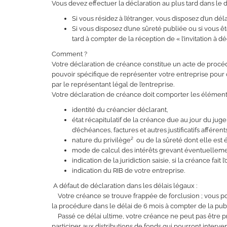
Vous devez effectuer la déclaration au plus tard dans le
Si vous résidez à l’étranger, vous disposez d’un dé
Si vous disposez d’une sûreté publiée ou si vous ê
tard à compter de la réception de « l’invitation à
Comment ?
Votre déclaration de créance constitue un acte de procéd
pouvoir spécifique de représenter votre entreprise pour cett
par le représentant légal de l’entreprise.
Votre déclaration de créance doit comporter les éléments
identité du créancier déclarant,
état récapitulatif de la créance due au jour du ju
d’échéances, factures et autres justificatifs afférent
nature du privilège² ou de la sûreté dont elle est év
mode de calcul des intérêts grevant éventuelleme
indication de la juridiction saisie, si la créance fait l’
indication du RIB de votre entreprise.
A défaut de déclaration dans les délais légaux :
Votre créance se trouve frappée de forclusion ; vous po
la procédure dans le délai de 6 mois à compter de la pu
Passé ce délai ultime, votre créance ne peut pas être pr
participer aux distributions de fonds qui pourront interven