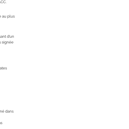
ACC.
e au plus
ant d’un
as signée
ates
gné dans
as