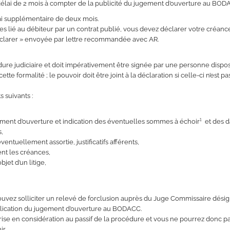
 délai de 2 mois à compter de la publicité du jugement d’ouverture au BOD
lai supplémentaire de deux mois.
tes lié au débiteur par un contrat publié, vous devez déclarer votre créanc
 déclarer » envoyée par lettre recommandée avec AR.
ure judiciaire et doit impérativement être signée par une personne dispos
e formalité ; le pouvoir doit être joint à la déclaration si celle-ci n’est p
 suivants :
gement d’ouverture et indication des éventuelles sommes à échoir¹ et des d
s,
entuellement assortie, justificatifs afférents,
nt les créances,
objet d’un litige,
uvez solliciter un relevé de forclusion auprès du Juge Commissaire dési
blication du jugement d’ouverture au BODACC.
ise en considération au passif de la procédure et vous ne pourrez donc p
ir.