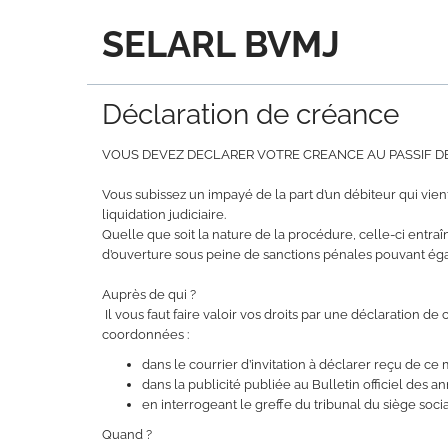
SELARL BVMJ
Déclaration de créance
VOUS DEVEZ DECLARER VOTRE CREANCE AU PASSIF D
Vous subissez un impayé de la part d’un débiteur qui vien
liquidation judiciaire.
Quelle que soit la nature de la procédure, celle-ci entraî
d’ouverture sous peine de sanctions pénales pouvant éga
Auprès de qui ?
Il vous faut faire valoir vos droits par une déclaration d
coordonnées :
dans le courrier d’invitation à déclarer reçu de ce 
dans la publicité publiée au Bulletin officiel des
en interrogeant le greffe du tribunal du siège soci
Quand ?