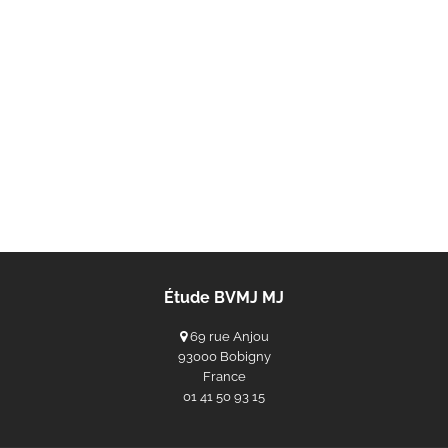
Étude BVMJ MJ
69 rue Anjou
93000 Bobigny
France
‭01 41 50 93 15‬