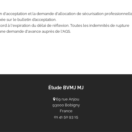
in d'acceptation et la demande d'allocation de sécurisation professionnell
ée sur le bulletin d’acceptation.
rd à l'expiration du délai de réflexion. Toutes les indemnités de rupture
d'une demande d'avance auprès de l'AGS.
Étude BVMJ MJ
69 rue Anjou
93000 Bobigny
France
‭01 41 50 93 15‬