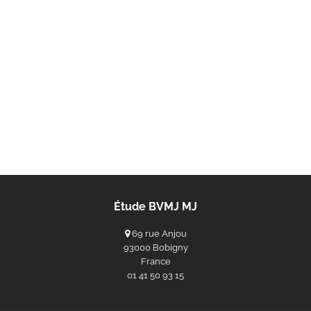
Étude BVMJ MJ
69 rue Anjou
93000 Bobigny
France
‭01 41 50 93 15‬