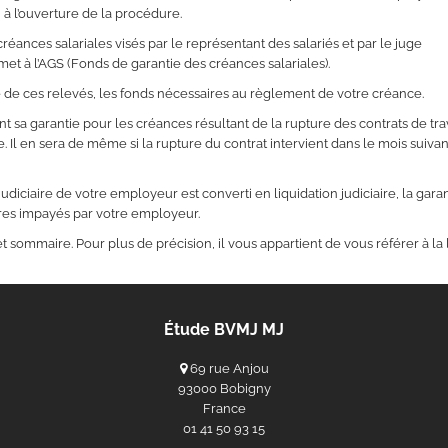
u à l’ouverture de la procédure.
éances salariales visés par le représentant des salariés et par le juge
met à l’AGS (Fonds de garantie des créances salariales).
e de ces relevés, les fonds nécessaires au règlement de votre créance.
t sa garantie pour les créances résultant de la rupture des contrats de tra
 Il en sera de même si la rupture du contrat intervient dans le mois suivan
udiciaire de votre employeur est converti en liquidation judiciaire, la gara
res impayés par votre employeur.
et sommaire. Pour plus de précision, il vous appartient de vous référer à la 
Étude BVMJ MJ
69 rue Anjou
93000 Bobigny
France
‭01 41 50 93 15‬