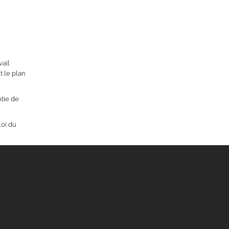
vail
t le plan
ntie de
loi du