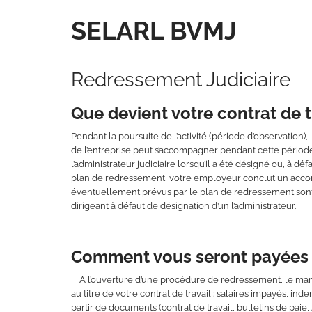
SELARL BVMJ
Redressement Judiciaire
Que devient votre contrat de t
Pendant la poursuite de l’activité (période d’observation),
de l’entreprise peut s’accompagner pendant cette période 
l’administrateur judiciaire lorsqu’il a été désigné ou, à d
plan de redressement, votre employeur conclut un accor
éventuellement prévus par le plan de redressement sont no
dirigeant à défaut de désignation d’un l’administrateur.
Comment vous seront payées v
A l’ouverture d’une procédure de redressement, le manda
au titre de votre contrat de travail : salaires impayés, inde
partir de documents (contrat de travail, bulletins de paie