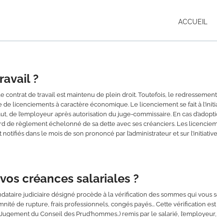
ACCUEIL
ravail ?
 le contrat de travail est maintenu de plein droit. Toutefois, le redressemen
de licenciements à caractère économique. Le licenciement se fait à l’initi
éfaut, de l’employeur après autorisation du juge-commissaire. En cas d’adopt
d de règlement échelonné de sa dette avec ses créanciers. Les licencie
tifiés dans le mois de son prononcé par l’administrateur et sur l’initiativ
os créances salariales ?
taire judiciaire désigné procède à la vérification des sommes qui vous 
mnité de rupture, frais professionnels, congés payés... Cette vérification est 
, Jugement du Conseil des Prud’hommes..) remis par le salarié, l’employeur,