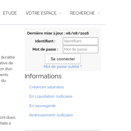
ETUDE
VOTRE ESPACE
RECHERCHE
Dernière mise à jour : 08/08/2026
Identifiant :
Mot de passe :
t durable
ative de
Mot de passe oublié ?
ion d’un
Informations
ments
e du
Créances salariales
En Liquidation Judiciaire
En sauvegarde
Redressement Judiciaire
sont dues
faite à