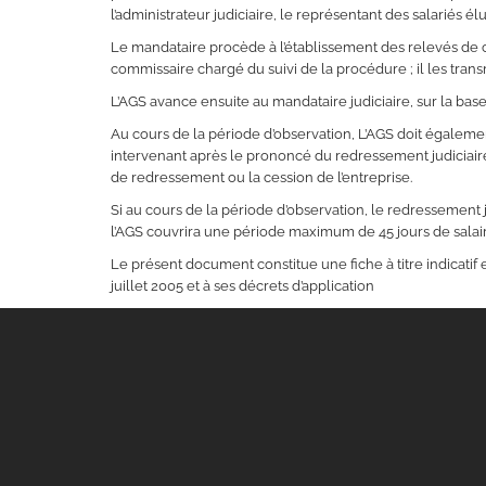
l’administrateur judiciaire, le représentant des salariés él
Le mandataire procède à l’établissement des relevés de cr
commissaire chargé du suivi de la procédure ; il les trans
L’AGS avance ensuite au mandataire judiciaire, sur la bas
Au cours de la période d’observation, L’AGS doit égalemen
intervenant après le prononcé du redressement judiciaire.
de redressement ou la cession de l’entreprise.
Si au cours de la période d’observation, le redressement j
l’AGS couvrira une période maximum de 45 jours de salai
Le présent document constitue une fiche à titre indicatif 
juillet 2005 et à ses décrets d’application